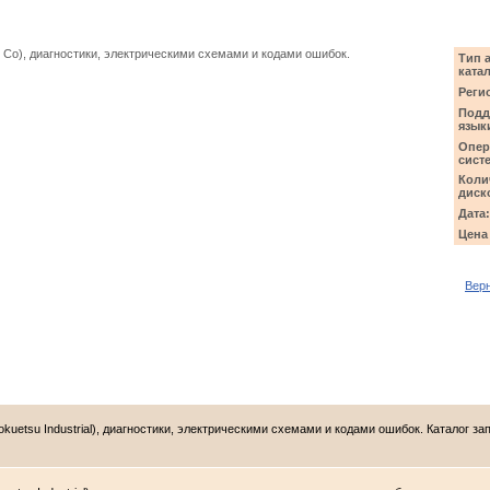
 Co), диагностики, электрическими схемами и кодами ошибок.
Тип 
катал
Реги
Подд
язык
Опер
сист
Коли
диск
Дата:
Цена
Верн
uetsu Industrial), диагностики, электрическими схемами и кодами ошибок. Каталог за