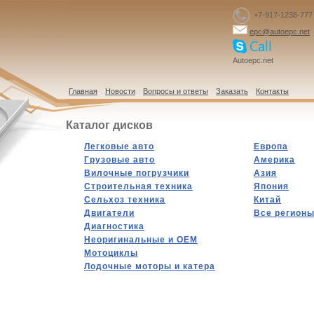
+7-917-1238-777
epc@autoepc.net
Autoepc.net
Главная
Новости
Вопросы и ответы
Заказать
Контакты
Каталог дисков
Легковые авто
Европа
Грузовые авто
Америка
Вилочные погрузчики
Азия
Строительная техника
Япония
Сельхоз техника
Китай
Двигатели
Все регион
Диагностика
Hеоригинальные и OEM
Мотоциклы
Лодочные моторы и катера