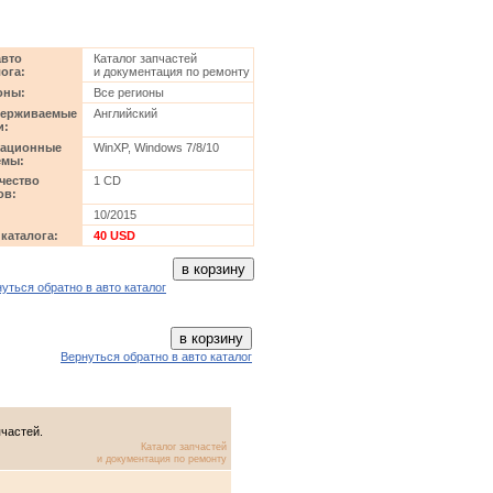
авто
Каталог запчастей
ога:
и документация по ремонту
оны:
Все регионы
ерживаемые
Английский
и:
ационные
WinXP, Windows 7/8/10
емы:
чество
1 CD
ов:
10/2015
 каталога:
40 USD
уться обратно в авто каталог
Вернуться обратно в авто каталог
пчастей.
Каталог запчастей
и документация по ремонту