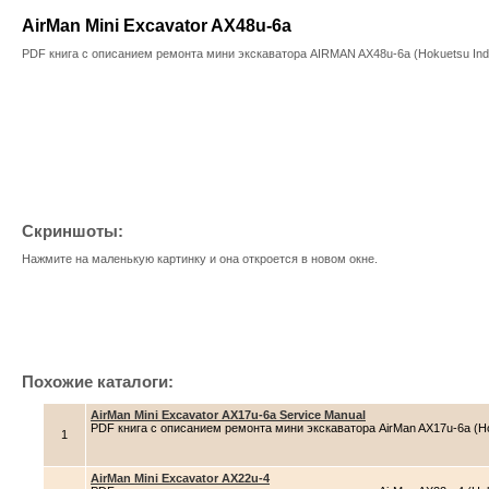
AirMan Mini Excavator AX48u-6a
PDF книга с описанием ремонта мини экскаватора AIRMAN AX48u-6a (Hokuetsu Ind
Скриншоты:
Нажмите на маленькую картинку и она откроется в новом окне.
Похожие каталоги:
AirMan Mini Excavator AX17u-6a Service Manual
PDF книга с описанием ремонта мини экскаватора AirMan AX17u-6a (Hok
1
AirMan Mini Excavator AX22u-4