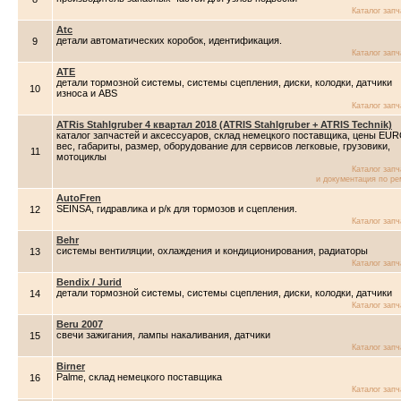
Каталог зап
Atc
детали автоматических коробок, идентификация.
9
Каталог зап
ATE
детали тормозной системы, системы сцепления, диски, колодки, датчики
10
износа и ABS
Каталог зап
ATRis Stahlgruber 4 квартал 2018 (ATRIS Stahlgruber + ATRIS Technik)
каталог запчастей и аксессуаров, склад немецкого поставщика, цены EUR
вес, габариты, размер, оборудование для сервисов легковые, грузовики,
11
мотоциклы
Каталог зап
и документация по ре
AutoFren
SEINSA, гидравлика и р/к для тормозов и сцепления.
12
Каталог зап
Behr
системы вентиляции, охлаждения и кондиционирования, радиаторы
13
Каталог зап
Bendix / Jurid
детали тормозной системы, системы сцепления, диски, колодки, датчики
14
Каталог зап
Beru 2007
свечи зажигания, лампы накаливания, датчики
15
Каталог зап
Birner
Palme, склад немецкого поставщика
16
Каталог зап