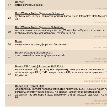
Borbet
литые колесные диски.
17
Каталог зап
BorgWarner Turbo Systems / Schwitzer
турбины легк. и груз., запчасти, ремонт TurboDriven Interactive Data System
18
v3.2
Каталог зап
BorgWarner Turbo Systems, Schwitzer
каталог запчастей всей продукции BorgWarner Turbo Systems / Schwitzer
19
турбокомпрессоры для легковых, грузовых, и.т.д
Каталог зап
Bosal
выпускные системы, фаркопы, багажники.
20
Каталог зап
Bosch eCatalog (Bosch eCat)
электронный каталог подбора запчастей
21
Каталог зап
и документация по ре
Bosch ESI [tronic] 1 quarter 2018 FULL
каталог запчастей, руководства по ремонту, электросхемы, норма-часы,
обновление для KTS, DVD находятся все CD, за исключением архивных C
22
Ka,Wa,Ca.
Каталог зап
и документация по ре
Bosch ESI [tronic] 2015
Электронный каталог подбора запчастей продукции БОШ. Документация п
ремонту, электрические схемы. На дисках находятся информация по
23
запасным частям, нормачасам и ремонту. 2 квартал 2015 года. CDs - A1, A
B1
Каталог зап
и документация по ре