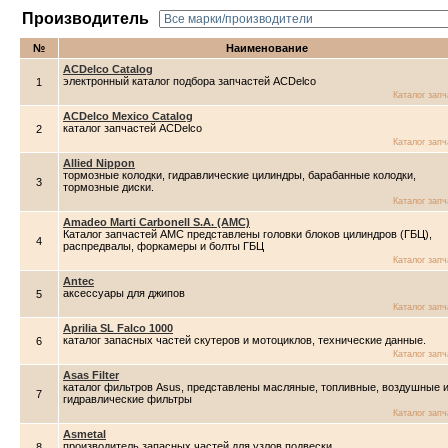
Производитель
№
Наименование
ACDelco Catalog
электронный каталог подбора запчастей ACDelco
1
Каталог зап
ACDelco Mexico Catalog
каталог запчастей ACDelco
2
Каталог зап
Allied Nippon
тормозные колодки, гидравлические цилиндры, барабанные колодки,
3
тормозные диски.
Каталог зап
Amadeo Marti Carbonell S.A. (AMC)
Каталог запчастей AMC представлены головки блоков цилиндров (ГБЦ),
4
распредвалы, форкамеры и болты ГБЦ
Каталог зап
Antec
аксессуары для джипов
5
Каталог зап
Aprilia SL Falco 1000
каталог запасных частей скутеров и мотоциклов, технические данные.
6
Каталог зап
Asas Filter
каталог фильтров Asus, представлены масляные, топливные, воздушные 
7
гидравлические фильтры
Каталог зап
Asmetal
производитель запасных частей для узлов подвески
8