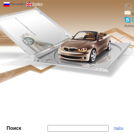
Русский
|
English
e
Autoep
Поиск
Найти