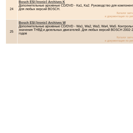
Bosch ESI [tronic] Archives K
Дополнительные архивные CD/DVD - Ka1, Ka2. Руководство для компонен
24
Для любых версий BOSCH.
Каталог зап
и документация по ре
Bosch ESI [tronic] Archives W
Дополнительные архивные CD/DVD - Wa1, Wa2, Wa3, Wa4, Wa5. Контроль
значения ТНВД и дизельных двигателей. Для любых версий BOSCH 2002-
25
годов
Каталог зап
и документация по ре