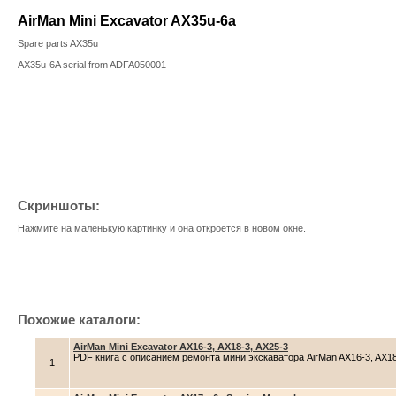
AirMan Mini Excavator AX35u-6a
Spare parts AX35u
AX35u-6A serial from ADFA050001-
Скриншоты:
Нажмите на маленькую картинку и она откроется в новом окне.
Похожие каталоги:
AirMan Mini Excavator AX16-3, AX18-3, AX25-3
PDF книга с описанием ремонта мини экскаватора AirMan AX16-3, AX18-
1