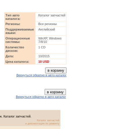
Тип авто
Каталог запчастей
каталога:
Регионы:
Все регионы
Поддерживаемые
Английский
языки:
Операционные
WinXP, Windows
системы:
7/8/10
Количество
1 CD
дисков:
Дата:
10/2015
Цена каталога:
10 USD
Вернуться обратно в авто каталог
Вернуться обратно в авто каталог
к. Каталог запчастей.
Каталог запчастей
и документация по ремонту