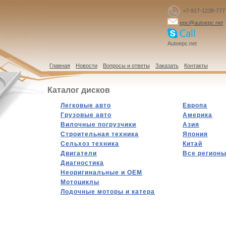
+7-917-1238-777
epc@autoepc.net
Autoepc.net
Главная
Новости
Вопросы и ответы
Заказать
Контакты
Каталог дисков
Легковые авто
Европа
Грузовые авто
Америка
Вилочные погрузчики
Азия
Строительная техника
Япония
Сельхоз техника
Китай
Двигатели
Все регион
Диагностика
Hеоригинальные и OEM
Мотоциклы
Лодочные моторы и катера