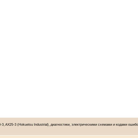
3, AX25-3 (Hokuetsu Industrial), диагностики, электрическими схемами и кодами ошибо