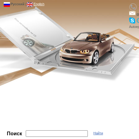
Русский
|
English
e
Autoep
Поиск
Найти