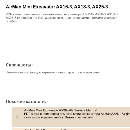
AirMan Mini Excavator AX16-3, AX18-3, AX25-3
PDF книга с описанием ремонта мини экскаватора AIRMAN AX16-3, AX18-3,
AX25-3 (Hokuetsu Ind Co), диагностики, электрическими схемами и кодами
ошибок.
Скриншоты:
Нажмите на маленькую картинку и она откроется в новом окне.
Похожие каталоги:
AirMan Mini Excavator AX26u-6a Service Manual
PDF книга с описанием ремонта мини экскаватора AirMan AX26u-6a (Hok
1
схемами и кодами ошибок. Каталог запчастей.