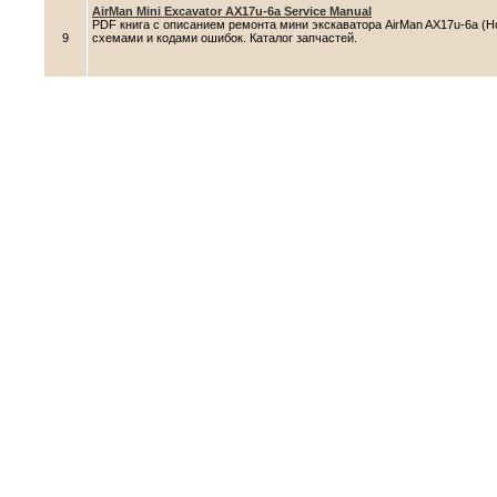
AirMan Mini Excavator AX17u-6a Service Manual
PDF книга с описанием ремонта мини экскаватора AirMan AX17u-6a (Hok
9
схемами и кодами ошибок. Каталог запчастей.