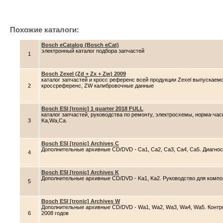
Похожие каталоги:
Bosch eCatalog (Bosch eCat)
электронный каталог подбора запчастей
1
Bosch Zexel (Zd + Zx + Zw) 2009
каталог запчастей и кросс референс всей продукции Zexel выпускаемо
2
кроссреференс, ZW калибровочные данные
Bosch ESI [tronic] 1 quarter 2018 FULL
каталог запчастей, руководства по ремонту, электросхемы, норма-ча
3
Ka,Wa,Ca.
Bosch ESI [tronic] Archives С
Дополнительные архивные CD/DVD - Сa1, Сa2, Сa3, Сa4, Сa5. Диагно
4
Bosch ESI [tronic] Archives K
Дополнительные архивные CD/DVD - Ka1, Ka2. Руководство для комп
5
Bosch ESI [tronic] Archives W
Дополнительные архивные CD/DVD - Wa1, Wa2, Wa3, Wa4, Wa5. Контр
6
2008 годов