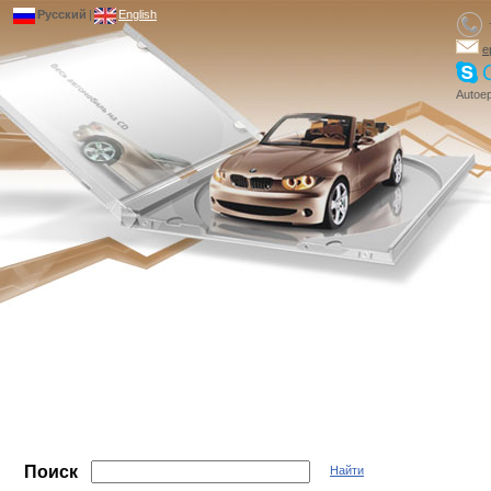
Русский
|
English
e
Autoep
Поиск
Найти