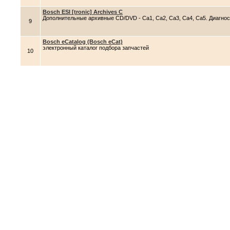
Bosch ESI [tronic] Archives С
Дополнительные архивные CD/DVD - Сa1, Сa2, Сa3, Сa4, Сa5. Диагно
9
Bosch eCatalog (Bosch eCat)
электронный каталог подбора запчастей
10