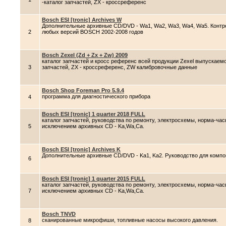
-каталог запчастей, ZX - кроссреференс
Bosch ESI [tronic] Archives W
Дополнительные архивные CD/DVD - Wa1, Wa2, Wa3, Wa4, Wa5. Контр
2
любых версий BOSCH 2002-2008 годов
Bosch Zexel (Zd + Zx + Zw) 2009
каталог запчастей и кросс референс всей продукции Zexel выпускаемо
3
запчастей, ZX - кроссреференс, ZW калибровочные данные
Bosch Shop Foreman Pro 5.9.4
программа для диагностического прибора
4
Bosch ESI [tronic] 1 quarter 2018 FULL
каталог запчастей, руководства по ремонту, электросхемы, норма-час
5
исключением архивных CD - Ka,Wa,Ca.
Bosch ESI [tronic] Archives K
Дополнительные архивные CD/DVD - Ka1, Ka2. Руководство для комп
6
Bosch ESI [tronic] 1 quarter 2015 FULL
каталог запчастей, руководства по ремонту, электросхемы, норма-час
7
исключением архивных CD - Ka,Wa,Ca.
Bosch TNVD
сканированные микрофиши, топливные насосы высокого давления.
8