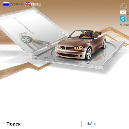
Русский
|
English
e
Autoep
Поиск
Найти