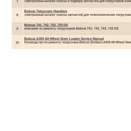
электронный каталог поиска и подбора запчастей для погрузчиков Боб
7
Bobcat Telescopic Handlers
электронный каталог поиска запчастей для телескопических погрузчик
8
Bobcat 741, 742, 743, 743 DS
описание по ремонту погрузчиков Bobcat 741, 742, 743, 743 DS
9
Bobcat A300 All-Wheel Steer Loader Service Manual
Руководство по ремонту погрузчика Bobcat (Бобкат) A300 All-Wheel Ste
10