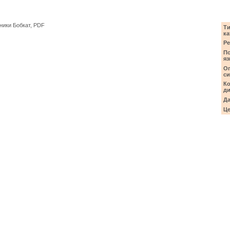
ники Бобкат, PDF
Ти
ка
Ре
П
яз
О
си
Ко
ди
Да
Це