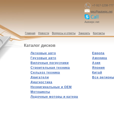
+7-917-1238-777
epc@autoepc.net
Autoepc.net
Главная
Новости
Вопросы и ответы
Заказать
Контакты
Каталог дисков
Легковые авто
Европа
Грузовые авто
Америка
Вилочные погрузчики
Азия
Строительная техника
Япония
Сельхоз техника
Китай
Двигатели
Все регион
Диагностика
Hеоригинальные и OEM
Мотоциклы
Лодочные моторы и катера