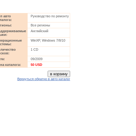
п авто
Руководство по ремонту
талога:
гионы:
Все регионы
оддерживаемые
Английский
ыки:
перационные
WinXP, Windows 7/8/10
стемы:
личество
1 CD
сков:
та:
09/2009
на каталога:
50 USD
Вернуться обратно в авто каталог