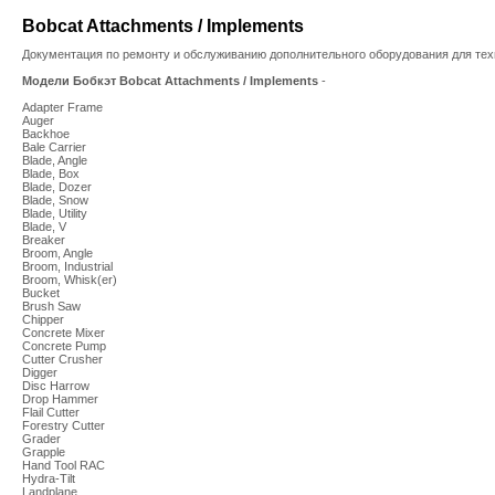
Bobcat Attachments / Implements
Документация по ремонту и обслуживанию дополнительного оборудования для тех
Модели Бобкэт Bobcat Attachments / Implements
-
Adapter Frame
Auger
Backhoe
Bale Carrier
Blade, Angle
Blade, Box
Blade, Dozer
Blade, Snow
Blade, Utility
Blade, V
Breaker
Broom, Angle
Broom, Industrial
Broom, Whisk(er)
Bucket
Brush Saw
Chipper
Concrete Mixer
Concrete Pump
Cutter Crusher
Digger
Disc Harrow
Drop Hammer
Flail Cutter
Forestry Cutter
Grader
Grapple
Hand Tool RAC
Hydra-Tilt
Landplane