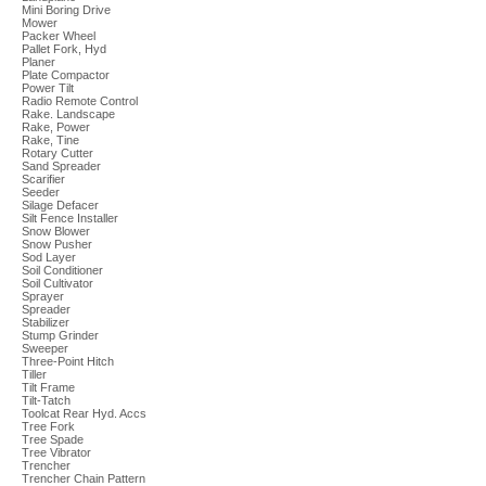
Mini Boring Drive
Mower
Packer Wheel
Pallet Fork, Hyd
Planer
Plate Compactor
Power Tilt
Radio Remote Control
Rake. Landscape
Rake, Power
Rake, Tine
Rotary Cutter
Sand Spreader
Scarifier
Seeder
Silage Defacer
Silt Fence Installer
Snow Blower
Snow Pusher
Sod Layer
Soil Conditioner
Soil Cultivator
Sprayer
Spreader
Stabilizer
Stump Grinder
Sweeper
Three-Point Hitch
Tiller
Tilt Frame
Tilt-Tatch
Toolcat Rear Hyd. Accs
Tree Fork
Tree Spade
Tree Vibrator
Trencher
Trencher Chain Pattern