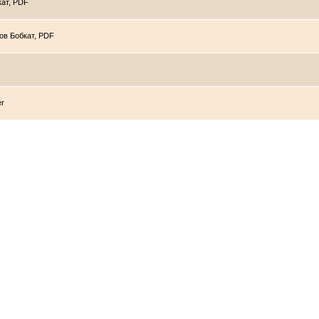
кат, PDF
ов Бобкат, PDF
er