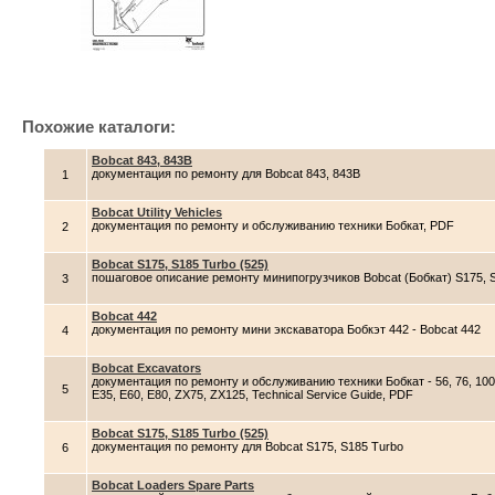
Похожие каталоги:
Bobcat 843, 843B
документация по ремонту для Bobcat 843, 843B
1
Bobcat Utility Vehicles
документация по ремонту и обслуживанию техники Бобкат, PDF
2
Bobcat S175, S185 Turbo (525)
пошаговое описание ремонту минипогрузчиков Bobcat (Бобкат) S175, S
3
Bobcat 442
документация по ремонту мини экскаватора Бобкэт 442 - Bobcat 442
4
Bobcat Excavators
документация по ремонту и обслуживанию техники Бобкат - 56, 76, 100, 116
5
E35, E60, E80, ZX75, ZX125, Technical Service Guide, PDF
Bobcat S175, S185 Turbo (525)
документация по ремонту для Bobcat S175, S185 Turbo
6
Bobcat Loaders Spare Parts