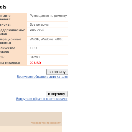
ols
п авто
Руководство по ремонту
талога:
гионы:
Все регионы
оддерживаемые
Японский
ыки:
перационные
WinXP, Windows 7/8/10
стемы:
личество
1 CD
сков:
та:
01/2005
на каталога:
20 USD
Вернуться обратно в авто каталог
Вернуться обратно в авто каталог
Руководство по ремонту