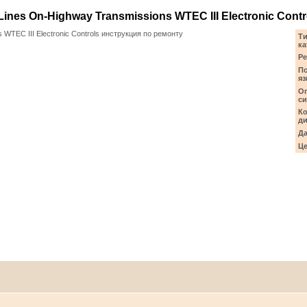
Lines On-Highway Transmissions WTEC III Electronic Contr
s WTEC III Electronic Controls инструкция по ремонту
Ти
ка
Ре
П
яз
О
си
Ко
ди
Да
Це