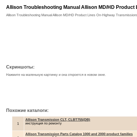
Allison Troubleshooting Manual Allison MD/HD Product 
Allison Troubleshooting Manual Allison MD/HD Product Lines On-Highway Transmission
Скриншоты:
Нажмите на маленькую картинку и она откроется в новом окне.
Похожие каталоги:
Allison Transmission CLT, CLBT755(DB)
инструкция по ремонту
1
Allison Transmission Parts Catalog 1000 and 2000 product families