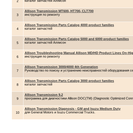
каталог запчастей Аллисон
2
Allison Transmission MT600, HT700, CLT700
инструкция по ремонту
3
Allison Transmission Parts Catalog 4000 product families
каталог запчастей
4
Allison Transmission Parts Catalog 5000 and 6000 product families
каталог запчастей Аллисон
5
Allison Troubleshooting Manual Allison MD/HD Product Lines On-Hig
инструкция по ремонту
6
Allison Transmission 3000/4000 4th Generation
Руководство по поиску и устранению неисправностей оборудования се
7
Allison Transmission Parts Catalog 3000 product families
каталог запчастей
8
Allison Transmission 9.2
программа для диагностики Allison DOC(TM) (Diagnostic Optimized Conn
9
Allison Transmission Diagnosis - GM and Isuzu Medium Duty
для General Motors и Isuzu Commercial Trucks.
10