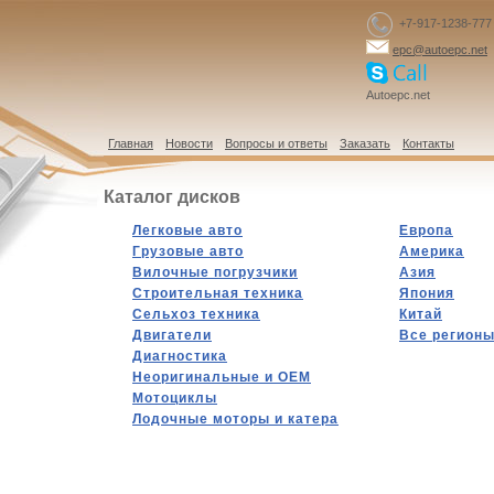
+7-917-1238-777
epc@autoepc.net
Autoepc.net
Главная
Новости
Вопросы и ответы
Заказать
Контакты
Каталог дисков
Легковые авто
Европа
Грузовые авто
Америка
Вилочные погрузчики
Азия
Строительная техника
Япония
Сельхоз техника
Китай
Двигатели
Все регион
Диагностика
Hеоригинальные и OEM
Мотоциклы
Лодочные моторы и катера