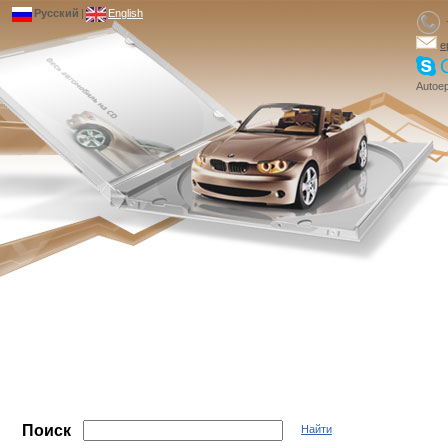
Русский
|
English
e
Autoep
Поиск
Найти