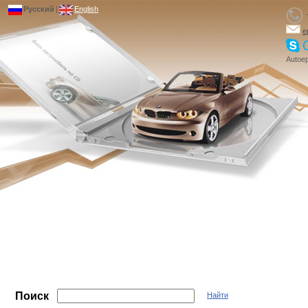
Русский
|
English
e
Autoep
Поиск
Найти