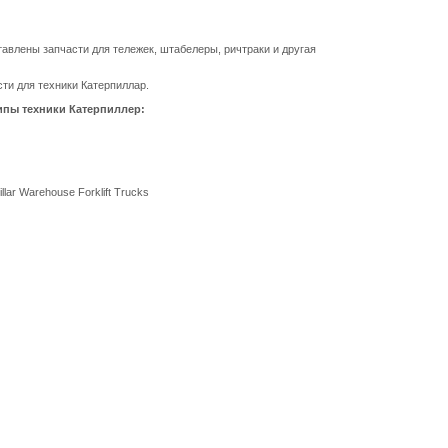
тавлены запчасти для тележек, штабелеры, ричтраки и другая
и для техники Катерпиллар.
типы техники Катерпиллер:
ar Warehouse Forklift Trucks