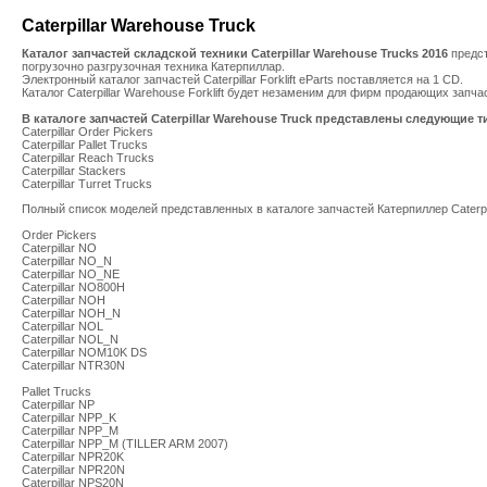
Caterpillar Warehouse Truck
Каталог запчастей складской техники Caterpillar Warehouse Trucks
2016
предс
погрузочно разгрузочная техника Катерпиллар.
Электронный
каталог запчастей Caterpillar
Forklift eParts
поставляется на 1 CD.
Каталог
Caterpillar Warehouse
Forklift
будет незаменим для фирм продающих запчаст
В каталоге запчастей Caterpillar Warehouse Truck представлены следующие 
Caterpillar
Order Pickers
Caterpillar
Pallet Trucks
Caterpillar
Reach Trucks
Caterpillar
Stackers
Caterpillar
Turret Trucks
Полный список моделей представленных в каталоге запчастей Катерпиллер Caterpill
Order Pickers
Caterpillar NO
Caterpillar NO_N
Caterpillar NO_NE
Caterpillar NO800H
Caterpillar NOH
Caterpillar NOH_N
Caterpillar NOL
Caterpillar NOL_N
Caterpillar NOM10K DS
Caterpillar NTR30N
Pallet Trucks
Caterpillar NP
Caterpillar NPP_K
Caterpillar NPP_M
Caterpillar NPP_M (TILLER ARM 2007)
Caterpillar NPR20K
Caterpillar NPR20N
Caterpillar NPS20N