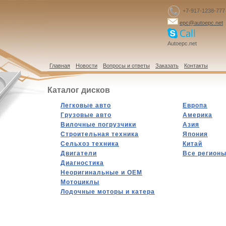
+7-917-1238-777
epc@autoepc.net
Autoepc.net
Главная
Новости
Вопросы и ответы
Заказать
Контакты
Каталог дисков
Легковые авто
Европа
Грузовые авто
Америка
Вилочные погрузчики
Азия
Строительная техника
Япония
Сельхоз техника
Китай
Двигатели
Все регион
Диагностика
Hеоригинальные и OEM
Мотоциклы
Лодочные моторы и катера