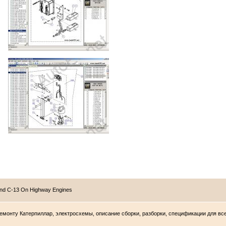
nd C-13 On Highway Engines
о ремонту Катерпиллар, электросхемы, описание сборки, разборки, спецификации для в