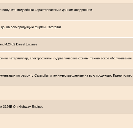
я получить подробные характеристики о данном соединении.
 др. на всю продукцию фирмы Caterpillar
nd 4.2482 Diesel Engines
 техники Катерпиллар, электросхемы, гидравлические схемы, техническое обслуживание
ментация по ремонту Caterpillar и технические данные на всю продукцию Катерпиллер (C
 и 3126E On Highway Engines