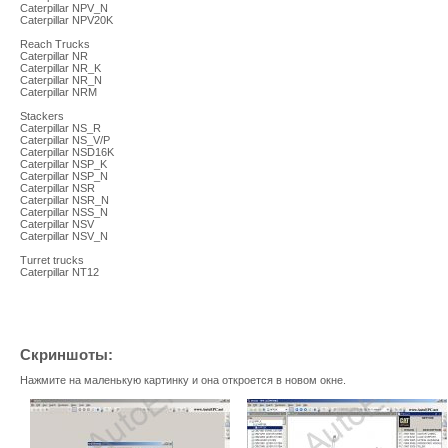
Caterpillar NPV_N
Caterpillar NPV20K
Reach Trucks
Caterpillar NR
Caterpillar NR_K
Caterpillar NR_N
Caterpillar NRM
Stackers
Caterpillar NS_R
Caterpillar NS_V/P
Caterpillar NSD16K
Caterpillar NSP_K
Caterpillar NSP_N
Caterpillar NSR
Caterpillar NSR_N
Caterpillar NSS_N
Caterpillar NSV
Caterpillar NSV_N
Turret trucks
Caterpillar NT12
Скриншоты:
Нажмите на маленькую картинку и она откроется в новом окне.