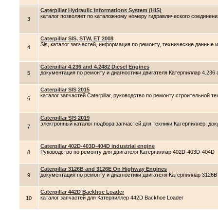
Caterpillar Hydraulic Informations System (HIS)
каталог позволяет по каталожному номеру гидравлического соединени
3
Caterpillar SIS, STW, ET 2008
Sis, каталог запчастей, информация по ремонту, технические данные и
4
Caterpillar 4.236 and 4.2482 Diesel Engines
документация по ремонту и диагностики двигателя Катерпиллар 4.236 a
5
Caterpillar SIS 2015
каталог запчастей Caterpillar, руководство по ремонту строительной
6
Caterpillar SIS 2019
электронный каталог подбора запчастей для техники Катерпиллер, доку
7
Caterpillar 402D-403D-404D industrial engine
Руководство по ремонту для двигателя Катерпиллар 402D-403D-404D
8
Caterpillar 3126B and 3126E On Highway Engines
документация по ремонту и диагностики двигателя Катерпиллар 3126B
9
Caterpillar 442D Backhoe Loader
каталог запчастей для Катерпиллер 442D Backhoe Loader
10