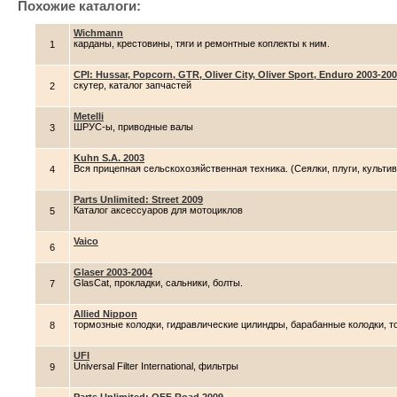
Похожие каталоги:
Wichmann
карданы, крестовины, тяги и ремонтные коплекты к ним.
1
CPI: Hussar, Popcorn, GTR, Oliver City, Oliver Sport, Enduro 2003-20
скутер, каталог запчастей
2
Metelli
ШРУС-ы, приводные валы
3
Kuhn S.A. 2003
Вся прицепная сельскохозяйственная техника. (Сеялки, плуги, культива
4
Parts Unlimited: Street 2009
Каталог аксессуаров для мотоциклов
5
Vaico
6
Glaser 2003-2004
GlasCat, прокладки, сальники, болты.
7
Allied Nippon
тормозные колодки, гидравлические цилиндры, барабанные колодки, т
8
UFI
Universal Filter International, фильтры
9