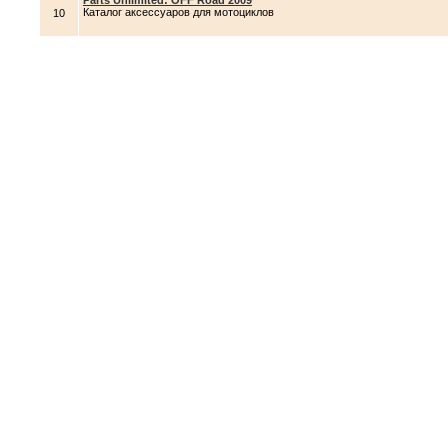
Parts Unlimited: OFF Road 2009
Каталог аксессуаров для мотоциклов
10