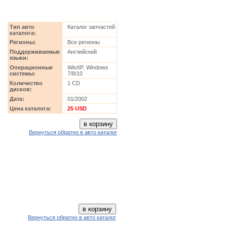
Тип авто
Каталог запчастей
каталога:
Регионы:
Все регионы
Поддерживаемые
Английский
языки:
Операционные
WinXP, Windows
системы:
7/8/10
Количество
1 CD
дисков:
Дата:
01/2002
Цена каталога:
25 USD
Вернуться обратно в авто каталог
Вернуться обратно в авто каталог