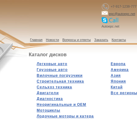
+7-917-1238-777
epc@autoepc.net
Autoepc.net
Главная
Новости
Вопросы и ответы
Заказать
Контакты
Каталог дисков
Легковые авто
Европа
Грузовые авто
Америка
Вилочные погрузчики
Азия
Строительная техника
Япония
Сельхоз техника
Китай
Двигатели
Все регион
Диагностика
Hеоригинальные и OEM
Мотоциклы
Лодочные моторы и катера