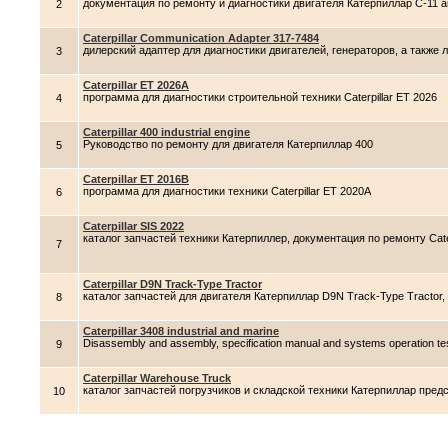
документация по ремонту и диагностики двигателя Катерпиллар C-11 a
2
Caterpillar Communication Adapter 317-7484
дилерский адаптер для диагностики двигателей, генераторов, а также лю
3
Caterpillar ET 2026A
программа для диагностики строительной техники Caterpillar ET 2026
4
Caterpillar 400 industrial engine
Руководство по ремонту для двигателя Катерпиллар 400
5
Caterpillar ET 2016B
программа для диагностики техники Caterpillar ET 2020A
6
Caterpillar SIS 2022
каталог запчастей техники Катерпиллер, документация по ремонту Cater
7
Caterpillar D9N Track-Type Tractor
каталог запчастей для двигателя Катерпиллар D9N Track-Type Tractor, 
8
Caterpillar 3408 industrial and marine
Disassembly and assembly, specification manual and systems operation t
9
Caterpillar Warehouse Truck
каталог запчастей погрузчиков и складской техники Катерпиллар предс
10