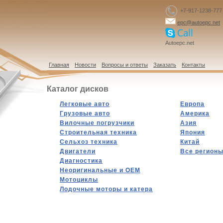
+7-917-1238-777
epc@autoepc.net
Autoepc.net
Главная
Новости
Вопросы и ответы
Заказать
Контакты
Каталог дисков
Легковые авто
Европа
Грузовые авто
Америка
Вилочные погрузчики
Азия
Строительная техника
Япония
Сельхоз техника
Китай
Двигатели
Все регион
Диагностика
Hеоригинальные и OEM
Мотоциклы
Лодочные моторы и катера