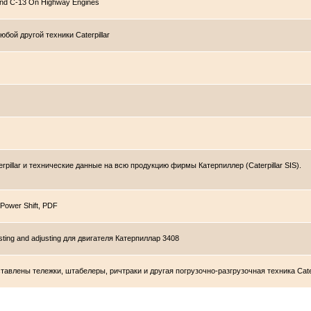
nd C-13 On Highway Engines
бой другой техники Caterpillar
pillar и технические данные на всю продукцию фирмы Катерпиллер (Caterpillar SIS).
Power Shift, PDF
esting and adjusting для двигателя Катерпиллар 3408
тавлены тележки, штабелеры, ричтраки и другая погрузочно-разгрузочная техника Cater