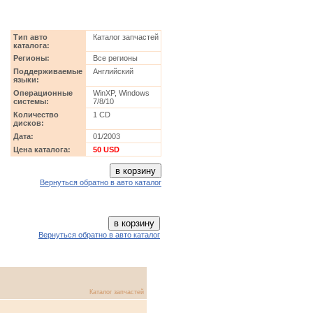
Тип авто
Каталог запчастей
каталога:
Регионы:
Все регионы
Поддерживаемые
Английский
языки:
Операционные
WinXP, Windows
системы:
7/8/10
Количество
1 CD
дисков:
Дата:
01/2003
Цена каталога:
50 USD
Вернуться обратно в авто каталог
Вернуться обратно в авто каталог
Каталог запчастей