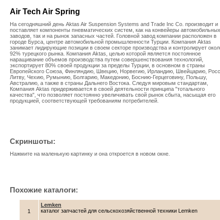
Air Tech Air Spring
На сегодняшний день Aktas Air Suspension Systems and Trade Inc Co. производит и
поставляет компоненты пневматических систем, как на конвейеры автомобильны
заводов, так и на рынок запасных частей. Головной завод компании расположен в
городе Бурса, центре автомобильной промышленности Турции. Компания Aktas
занимает лидирующие позиции в своем секторе производства и контролирует окол
92% турецкого рынка. Компания Aktas, целью которой является постоянное
наращивание объемов производства путем совершенствования технологий,
экспортирует 80% своей продукции за пределы Турции, в основном в страны
Европейского Союза, Финляндию, Швецию, Норвегию, Ирландию, Швейцарию, Рос
Литву, Чехию, Румынию, Болгарию, Македонию, Боснию-Герцеговину, Польшу,
Австралию, а также в страны Дальнего Востока. Следуя мировым стандартам,
Компания Aktas придерживается в своей деятельности принципа "тотального
качества", что позволяет постоянно увеличивать свой рынок сбыта, насыщая его
продукцией, соответствующей требованиям потребителей.
Скриншоты:
Нажмите на маленькую картинку и она откроется в новом окне.
Похожие каталоги:
Lemken
каталог запчастей для сельскохозяйственной техники Lemken
1