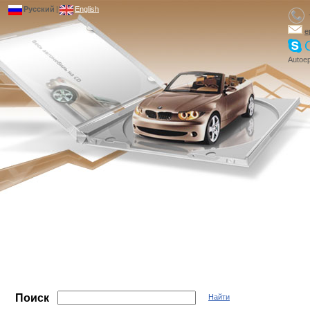
Русский
|
English
e
Autoep
Поиск
Найти