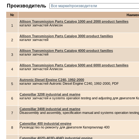
Производитель
№
Наиме
Allison Transmission Parts Catalog 1000 and 2000 product families
каталог запчастей Аллисон
1
Allison Transmission Parts Catalog 3000 product families
каталог запчастей
2
Allison Transmission Parts Catalog 4000 product families
каталог запчастей
3
Allison Transmission Parts Catalog 5000 and 6000 product families
каталог запчастей Аллисон
4
Autronic Diesel Engine C240, 1992-2000
каталог запчастей Autronic Diesel Engine C240, 1992-2000, PDF
5
Caterpillar 3208 industrial and marine
каталог запчастей и systems operation testing and adjusting для двигателя 
6
Caterpillar 3408 industrial and marine
Disassembly and assembly, specification manual and systems operation testi
7
Caterpillar 400 industrial engine
Руководство по ремонту для двигателя Катерпиллар 400
8
Caterpillar 402D-403D-404D industrial engine