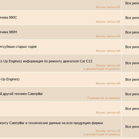
Все рег
Каталог запчастей
зчика 980C
Все рег
Каталог запчастей
зчика 980H
Все рег
Каталог запчастей
Митсубиши старых годов
Все рег
Каталог запчастей
B1-Up Engines) информация по ремонту двигателя Cat C13
Все рег
Каталог запчастей
и документация по ремонту
-Up Engines)
Все рег
Каталог запчастей
 другой техники Caterpillar
Все рег
Руководство по ремонту
Все рег
Каталог запчастей
монту Caterpillar и технические данные на всю продукцию фирмы
Все рег
Каталог запчастей
и документация по ремонту