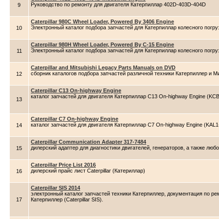
Руководство по ремонту для двигателя Катерпиллар 402D-403D-404D
9
Caterpillar 980C Wheel Loader, Powered By 3406 Engine
Электронный каталог подбора запчастей для Катерпиллар колесного погру
10
Caterpillar 980H Wheel Loader, Powered By C-15 Engine
Электронный каталог подбора запчастей для Катерпиллар колесного погру
11
Caterpillar and Mitsubishi Legacy Parts Manuals on DVD
сборник каталогов подбора запчастей различной техники Катерпиллер и 
12
Caterpillar C13 On-highway Engine
каталог запчастей для двигателя Катерпиллар C13 On-highway Engine (KC
13
Caterpillar C7 On-highway Engine
каталог запчастей для двигателя Катерпиллар C7 On-highway Engine (KAL1
14
Caterpillar Communication Adapter 317-7484
дилерский адаптер для диагностики двигателей, генераторов, а также любой
15
Caterpillar Price List 2016
дилерский прайс лист Caterpillar (Катериллар)
16
Caterpillar SIS 2014
электронный каталог запчастей техники Катерпиллер, документация по ре
17
Катерпиллер (Caterpillar SIS).