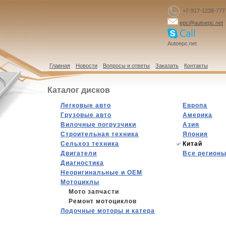
+7-917-1238-777
epc@autoepc.net
Autoepc.net
Главная
Новости
Вопросы и ответы
Заказать
Контакты
Каталог дисков
Легковые авто
Европа
Грузовые авто
Америка
Вилочные погрузчики
Азия
Строительная техника
Япония
Сельхоз техника
Китай
Двигатели
Все регион
Диагностика
Hеоригинальные и OEM
Мотоциклы
Мото запчасти
Ремонт мотоциклов
Лодочные моторы и катера