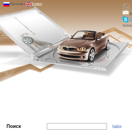
Русский
|
English
e
Autoep
Поиск
Найти