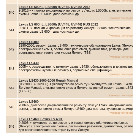
Руководство по ре
Lexus LS 600hL, LS600h (UVF45, UVF46) 2013
9.2012-->, полная информация по ремонту Лексус LS600h, электрические
540
схемы Lexus LS 600h, диагностика и др.
Руководство по ре
Lexus LS 600hL, LS600h (UVF45, UVF46) RUS 2012
9.2011-->, полная информация по ремонту Лексус LS600h, электрические
541
схемы Lexus LS 600h, диагностика и др.
Руководство по ре
Lexus LS400
1990-2000, ремонт Lexus LS 400, техническое обслуживание Lexus (Лексус
электрические схемы, распиновка разъемов, диагностика, размеры для
542
восстановления геометрии кузова Лексус, TBS.
Руководство по ре
Lexus LS430
2005-->, руководство по ремонту Lexus LS430, обслуживание и диагностик
543
электросхемы, кузовные размеры, сервисные спецификации
Руководство по ре
Lexus LS430 2000-2006 Repair Manual
(08/2000-->07/2006), Руководство по ремонту и эксплуатации Lexus LS430
Service Manual, электрические схемы Лексус, кузовной ремонт Lexus LS4
544
(UCF30)
Руководство по ре
Lexus LS460
2006->, дилерская документация по ремонту Лексус LS460 американского
545
рынка, электрические схемы Лексус LS460, диагностика, кузовные разме
Руководство по ре
Lexus LS460, Lexus LS 460L
9.2006->, руководство по ремонту и техническому обслуживанию Lexus
(Лексус), электрические схемы, распиновка разъемов, диагностика, разм
546
для восстановления геометрии кузова Лексус