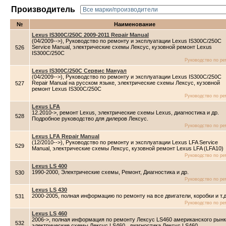
Производитель
№
Наименование
Lexus IS300C/250C 2009-2011 Repair Manual
(04/2009-->), Руководство по ремонту и эксплуатации Lexus IS300C/250C
Service Manual, электрические схемы Лексус, кузовной ремонт Lexus
526
IS300C/250C
Руководство по ре
Lexus IS300C/250C Сервис Мануал
(04/2009-->), Руководство по ремонту и эксплуатации Lexus IS300C/250C
Repair Manual на русском языке, электрические схемы Лексус, кузовной
527
ремонт Lexus IS300C/250C
Руководство по ре
Lexus LFA
12.2010->, ремонт Lexus, электрические схемы Lexus, диагностика и др.
528
Подробное руководство для дилеров Лексус.
Руководство по ре
Lexus LFA Repair Manual
(12/2010-->), Руководство по ремонту и эксплуатации Lexus LFA Service
529
Manual, электрические схемы Лексус, кузовной ремонт Lexus LFA (LFA10)
Руководство по ре
Lexus LS 400
1990-2000, Электрические схемы, Ремонт, Диагностика и др.
530
Руководство по ре
Lexus LS 430
2000-2005, полная информацию по ремонту на все двигатели, коробки и т.д
531
Руководство по ре
Lexus LS 460
2006->, полная информация по ремонту Лексус LS460 американского рынк
532
электрические схемы Лексус LS460 , диагностика Лексус LS460.