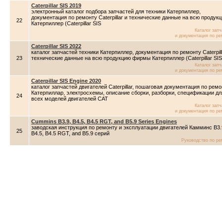
Caterpillar SIS 2019
электронный каталог подбора запчастей для техники Катерпиллер,
документация по ремонту Caterpillar и технические данные на всю продук
22
Катерпиллер (Caterpillar SIS
Каталог зап
и документация по ре
Caterpillar SIS 2022
каталог запчастей техники Катерпиллер, документация по ремонту Caterpill
23
технические данные на всю продукцию фирмы Катерпиллер (Caterpillar SIS
Каталог зап
и документация по ре
Caterpillar SIS Engine 2020
каталог запчастей двигателей Caterpillar, пошаговая документация по ремо
Катерпиллар, электросхемы, описание сборки, разборки, спецификации дл
24
всех моделей двигателей CAT
Каталог зап
и документация по ре
Cummins B3.9, B4.5, B4.5 RGT, and B5.9 Series Engines
заводская инструкция по ремонту и эксплуатации двигателей Камминс B3.
25
B4.5, B4.5 RGT, and B5.9 серий
Руководство по ре