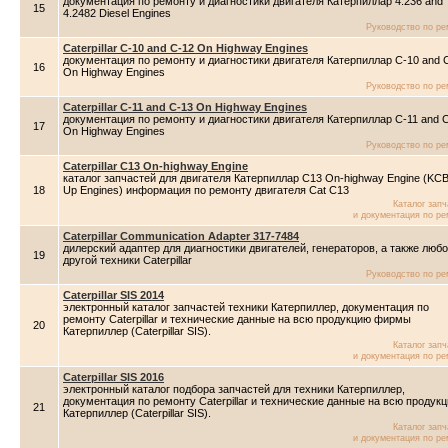
документация по ремонту и диагностики двигателя Катерпиллар 4.236 and
15
4.2482 Diesel Engines
Руководство по ре
Caterpillar C-10 and C-12 On Highway Engines
документация по ремонту и диагностики двигателя Катерпиллар C-10 and 
16
On Highway Engines
Руководство по ре
Caterpillar C-11 and C-13 On Highway Engines
документация по ремонту и диагностики двигателя Катерпиллар C-11 and 
17
On Highway Engines
Руководство по ре
Caterpillar C13 On-highway Engine
каталог запчастей для двигателя Катерпиллар C13 On-highway Engine (KCB
18
Up Engines) информация по ремонту двигателя Cat C13
Каталог зап
и документация по ре
Caterpillar Communication Adapter 317-7484
дилерский адаптер для диагностики двигателей, генераторов, а также люб
19
другой техники Caterpillar
Руководство по ре
Caterpillar SIS 2014
электронный каталог запчастей техники Катерпиллер, документация по
ремонту Caterpillar и технические данные на всю продукцию фирмы
20
Катерпиллер (Caterpillar SIS).
Каталог зап
и документация по ре
Caterpillar SIS 2016
электронный каталог подбора запчастей для техники Катерпиллер,
документация по ремонту Caterpillar и технические данные на всю продук
21
Катерпиллер (Caterpillar SIS).
Каталог зап
и документация по ре