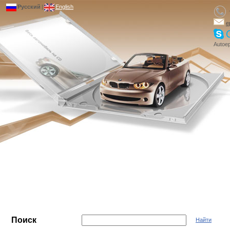
Русский
|
English
e
Autoep
Поиск
Найти